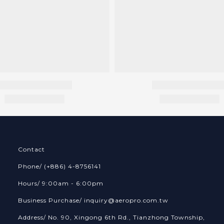
Contact
Phone/ (+886) 4-8756141
Hours/ 9:00am - 6:00pm
Business Purchase/ inquiry@aeropro.com.tw
Address/ No. 90, Xingong 6th Rd., Tianzhong Township,