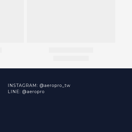
INSTAGRAM: @aeropro_tw
LINE: @aeropro