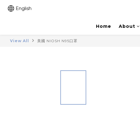
English
Home
About
View All
美國 NIOSH N95口罩