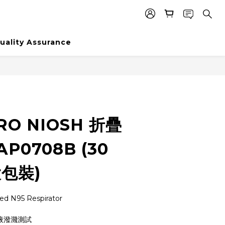
uality Assurance
BUY NOW
RO NIOSH 折疊
AP0708B (30
大包裝)
ied N95 Respirator
血液潑濺測試