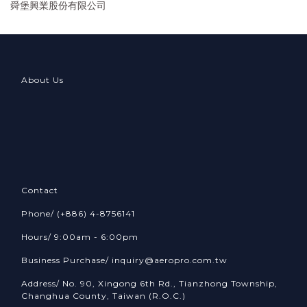
舜堡興業股份有限公司
About Us
Contact
Phone/ (+886) 4-8756141
Hours/ 9:00am - 6:00pm
Business Purchase/ inquiry@aeropro.com.tw
Address/ No. 90, Xingong 6th Rd., Tianzhong Township,
Changhua County, Taiwan (R.O.C.)