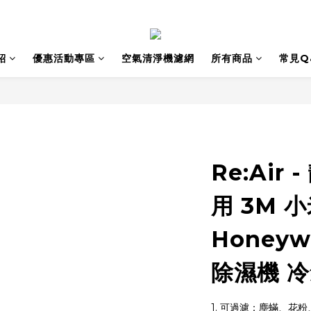
紹
優惠活動專區
空氣清淨機濾網
所有商品
常見Q
Re:Air
用 3M 小
Honeyw
除濕機 冷
1. 可過濾：塵蟎、花