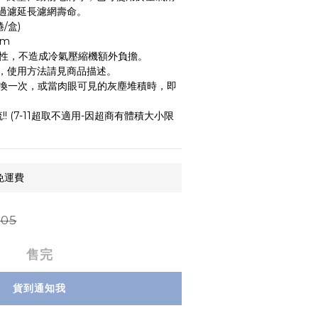
過濾延長濾網壽命。
/盒)
cm 
氣性，不造成冷氣壓縮機額外負擔。
寸，使用方法請見商品描述。
更換一次，或當肉眼可見的灰塵堆積時，即
流!! (7-11超取不適用-因超商有體積大小限
免運費
05
售完
貨到通知我