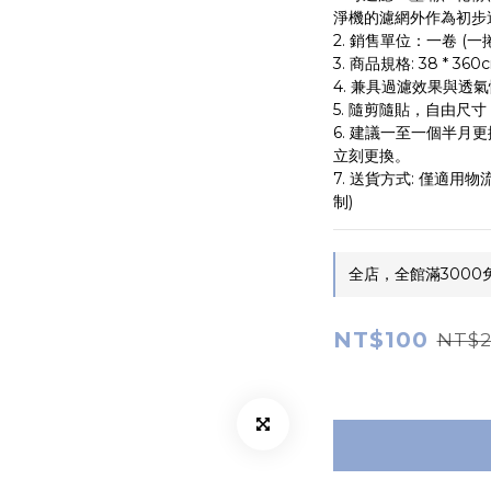
淨機的濾網外作為初步
2. 銷售單位：一卷 (一捲
3. 商品規格: 38 * 360
4. 兼具過濾效果與透
5. 隨剪隨貼，自由尺
6. 建議一至一個半月
立刻更換。
7. 送貨方式: 僅適用物
制)
全店，全館滿3000
NT$100
NT$2