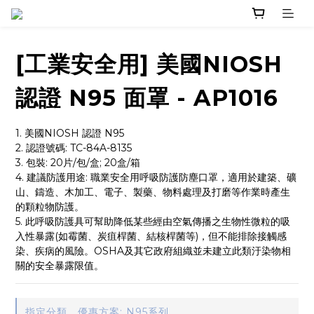
[工業安全用] 美國NIOSH
認證 N95 面罩 - AP1016
1. 美國NIOSH 認證 N95
2. 認證號碼: TC-84A-8135
3. 包裝: 20片/包/盒; 20盒/箱
4. 建議防護用途: 職業安全用呼吸防護防塵口罩，適用於建築、礦
山、鑄造、木加工、電子、製藥、物料處理及打磨等作業時產生
的顆粒物防護。
5. 此呼吸防護具可幫助降低某些經由空氣傳播之生物性微粒的吸
入性暴露(如霉菌、炭疽桿菌、結核桿菌等)，但不能排除接觸感
染、疾病的風險。OSHA及其它政府組織並未建立此類汙染物相
關的安全暴露限值。
指定分類，優惠方案: N95系列