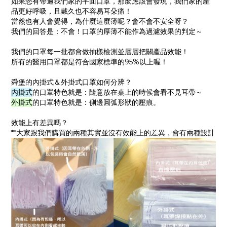
如果您有帶過我們家的平面口罩，那麼應該會發現，我們家的產
品更好呼吸，且戴久也不容易耳朵痛！
當然也有人會覺得，為什麼這麼薄呢？會不會不安全呀？
我們的回答是：不會！口罩的厚薄不能作為過濾效果的判定～
我們的口罩每一批都會做抽樣檢測並層層把關產品效能！
所有的醫用口罩都是符合國家標準的95%以上喔！
舜堡的內掛式＆外掛式口罩如何分辨？
內掛式
的口罩特色就是：隨意放在桌上的時候會看不見耳帶～
外掛式
的口罩特色就是：側邊圓弧形狀的壓痕。
效能上有差異嗎？
**大家跟我們購買的兩種其實並沒有效能上的差異，會有兩種設計