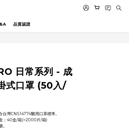
&A
品質認證
立即購買
RO 日常系列 - 成
式口罩 (50入/
合台灣CNS14774醫用口罩標準。
盒；40盒/箱(=2000片/箱)
呼吸。