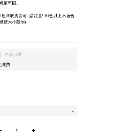
耳繩更堅固。
7-11超商取貨皆可 (請注意! 10盒以上不適合
有體積大小限制)
: 平面口罩
免運費