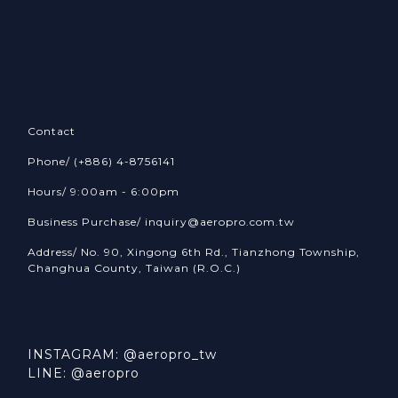
Contact
Phone/ (+886) 4-8756141
Hours/ 9:00am - 6:00pm
Business Purchase/ inquiry@aeropro.com.tw
Address/ No. 90, Xingong 6th Rd., Tianzhong Township,
Changhua County, Taiwan (R.O.C.)
INSTAGRAM: @aeropro_tw
LINE: @aeropro